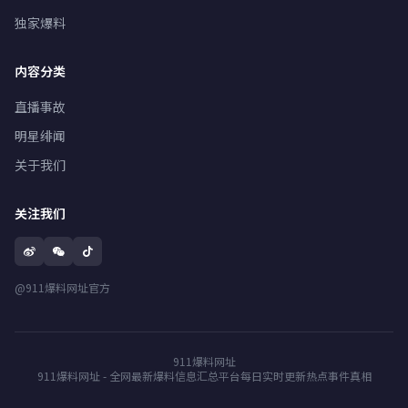
独家爆料
内容分类
直播事故
明星绯闻
关于我们
关注我们
@911爆料网址官方
911爆料网址
911爆料网址 - 全网最新爆料信息汇总平台每日实时更新热点事件真相