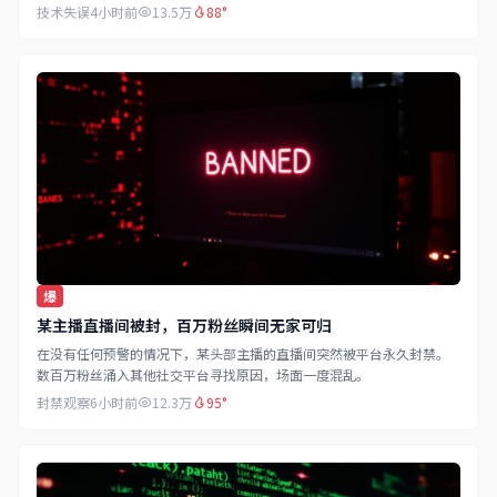
技术失误
4小时前
13.5万
88°
爆
某主播直播间被封，百万粉丝瞬间无家可归
在没有任何预警的情况下，某头部主播的直播间突然被平台永久封禁。
数百万粉丝涌入其他社交平台寻找原因，场面一度混乱。
封禁观察
6小时前
12.3万
95°