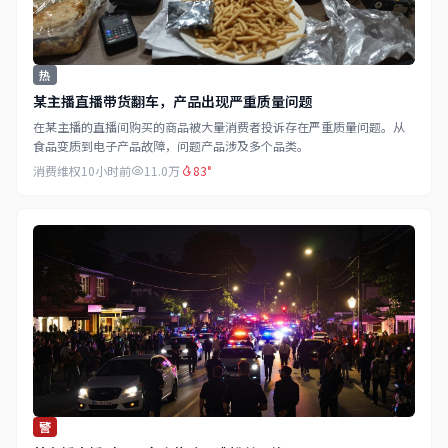
热
某主播直播带货翻车，产品出现严重质量问题
在某主播的直播间购买的商品被大量消费者投诉存在严重质量问题。从
食品变质到电子产品故障，问题产品涉及多个品类。
消费维权
10小时前
11.0万
83°
警