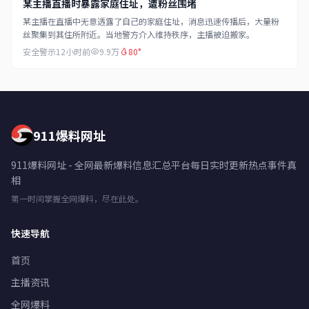
某主播直播时暴露家庭住址，遭粉丝围堵
某主播在直播中无意透露了自己的家庭住址，消息迅速传播后，大量粉
丝聚集到其住所附近。当地警方介入维持秩序，主播被迫搬家。
安全警示
12小时前
9.9万
80°
911爆料网址
911爆料网址 - 全网最新爆料信息汇总平台每日实时更新热点事件真
相
第一时间掌握全网爆料，尽在此处。
快速导航
首页
主播资讯
全网爆料