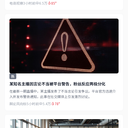
电商观察
3小时前
6.5万
85°
热
某知名主播因言论不当被平台警告，粉丝反应两极分化
在最新一期直播中，某主播发表了不当言论引发争议。平台官方迅速介
入并发布警告通知，此事在社交媒体上引发激烈讨论。
舆论风向标
5小时前
5.4万
78°