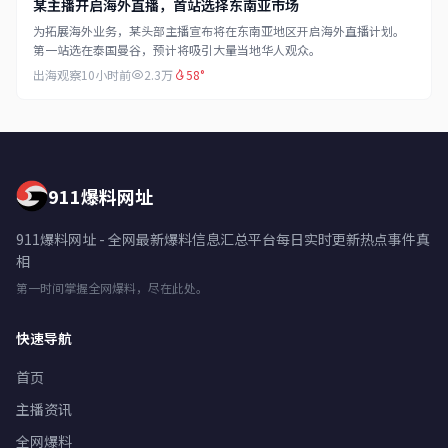
某主播开启海外直播，首站选择东南亚市场
为拓展海外业务，某头部主播宣布将在东南亚地区开启海外直播计划。
第一站选在泰国曼谷，预计将吸引大量当地华人观众。
出海观察
10小时前
2.3万
58°
911爆料网址
911爆料网址 - 全网最新爆料信息汇总平台每日实时更新热点事件真
相
第一时间掌握全网爆料，尽在此处。
快速导航
首页
主播资讯
全网爆料