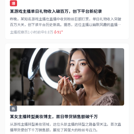
爆
某游戏主播单日礼物收入破百万，创下平台新纪录
昨晚，某知名游戏主播在直播中收到粉丝巨额打赏，单日礼物收入突破
百万大关，创下该平台历史新高。据悉，这位主播以幽默风趣的直播风
格和过硬的游戏技术著称，拥有超过千万粉丝。
主播观察员
1小时前
8.8万
91°
热
某女主播转型美妆博主，首日带货销售额破千万
从游戏主播转型美妆领域，这位头部主播的转型之路备受关注。首次直
播带货便创下千万销售额，展现了其强大的粉丝号召力。