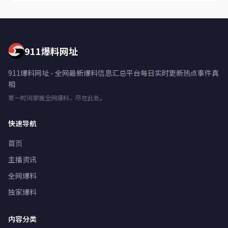
911爆料网址
911爆料网址 - 全网最新爆料信息汇总平台每日实时更新热点事件真
相
第一时间掌握全网爆料，尽在此处。
快速导航
首页
主播资讯
全网爆料
独家爆料
内容分类