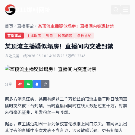
911爆料网址
首页
直播事故
某顶流主播疑似塌房！直播间内突遭封禁
直播事故
主播塌房
封号
税务问题
争议言论
某顶流主播疑似塌房！直播间内突遭封禁
吃瓜第一线
2026-05-10 14:30
23.5万
12345
分享：
据多方消息证实，某拥有超过三千万粉丝的顶流主播于昨日晚间直
播时突然被平台封禁。当时直播间同时在线人数超过五十万，封禁
来得毫无征兆，引发粉丝一片哗然。
据悉，该主播近期因一系列争议言论被推上风口浪尖。有网友扒出
其过去的直播中多次发表不当言论，涉及敏感话题。更有知情人士