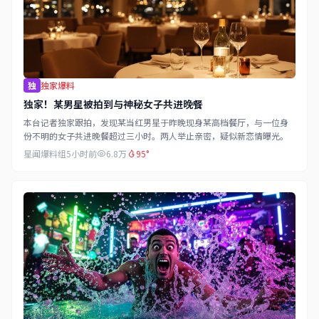
独
独家爆料
独家！某男星被拍到与神秘女子共进晚餐
本台记者独家跟拍，发现某当红男星于昨晚现身某高档餐厅，与一位身
份不明的女子共进晚餐超过三小时。两人举止亲密，疑似新恋情曝光。
星闻爆料组
5小时前
6.8万
95°