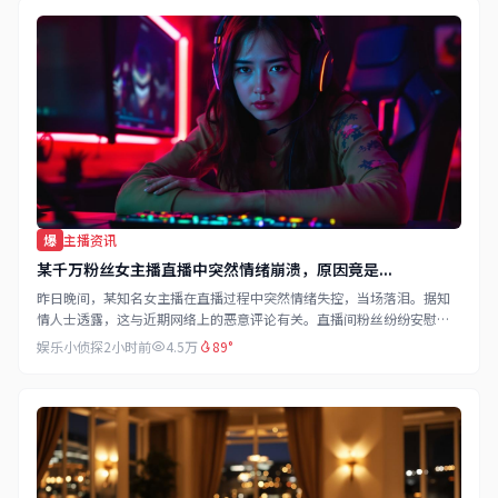
爆
主播资讯
某千万粉丝女主播直播中突然情绪崩溃，原因竟是...
昨日晚间，某知名女主播在直播过程中突然情绪失控，当场落泪。据知
情人士透露，这与近期网络上的恶意评论有关。直播间粉丝纷纷安慰，
场面一度十分感人。
娱乐小侦探
2小时前
4.5万
89°